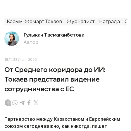
Касым-Жомарт Токаев
Журналист
Награда
С
Гульжан Тасмаганбетова
Автор
18:11, 22 Июня 2026
От Среднего коридора до ИИ:
Токаев представил видение
сотрудничества с ЕС
Партнерство между Казахстаном и Европейским
союзом сегодня важно, как никогда, пишет