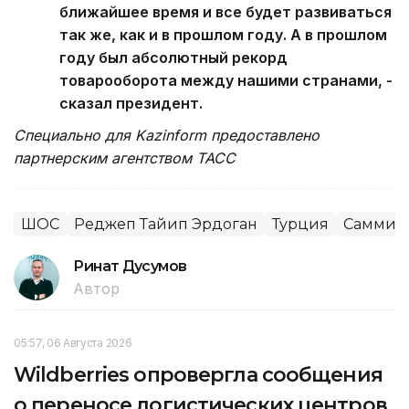
ближайшее время и все будет развиваться
так же, как и в прошлом году. А в прошлом
году был абсолютный рекорд
товарооборота между нашими странами, -
сказал президент.
Специально для Kazinform предоставлено
партнерским агентством ТАСС
ШОС
Реджеп Тайип Эрдоган
Турция
Саммит
Ринат Дусумов
Автор
05:57, 06 Августа 2026
Wildberries опровергла сообщения
о переносе логистических центров