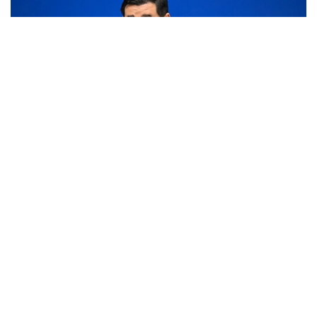
Фото: пресс-служба Правительства РК
По его словам, отгрузка льготного дизельного
топлива фермерам уже началась.
— Ранее мы говорили, что фермеры будут
в полном объеме обеспечены дизельным
топливом, цена будет на 10-12 процентов
ниже рынка. График составлен,
в настоящее время отгрузка уже начата.