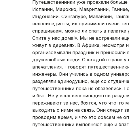
Путешественники уже проехали больше 
Испании, Марокко, Мавритании, Гвинее,
Индонезии, Сингапуре, Малайзии, Таилан
велосипедисты, их принимали очень тепл
спрашиваем, можно ли спать в палатке у
Спите у нас дома!». Мы не встречали е
живут в деревнях. В Африке, несмотря н
организовывали праздник и приносили в
дружелюбные люди. О каждой стране у 
впечатления, - говорят путешественник
инженеры. Они учились в одном универс
разделяли единодушно, еще со студенче
путешественники пока не обзавелись. Г
и быт. Не у всех велосипедистов раздел
переживают за нас, боятся, что что-то 
выходить с ними на связь. Они следят з
проводим время, и что это совсем не оп
путешественники выполняют еще и благ