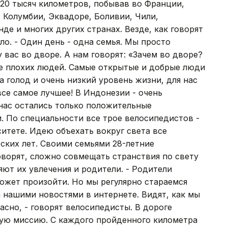
20 тысяч километров, побывав во Франции,
 Колумбии, Эквадоре, Боливии, Чили,
де и многих других странах. Везде, как говорят
о. - Один день - одна семья. Мы просто
 вас во дворе. А нам говорят: «Зачем во дворе?
ще плохих людей. Самые открытые и добрые люди
а голод и очень низкий уровень жизни, для нас
се самое лучшее! В Индонезии - очень
нас остались только положительные
и. По специальности все трое велосипедистов -
итете. Идею объехать вокруг света все
ских лет. Своими семьями 28-летние
оворят, сложно совмещать странствия по свету
яют их увлечения и родители. - Родители
может произойти. Но мы регулярно стараемся
а нашими новостями в интернете. Видят, как мы
асно, - говорят велосипедисты. В дороге
ую миссию. С каждого пройденного километра