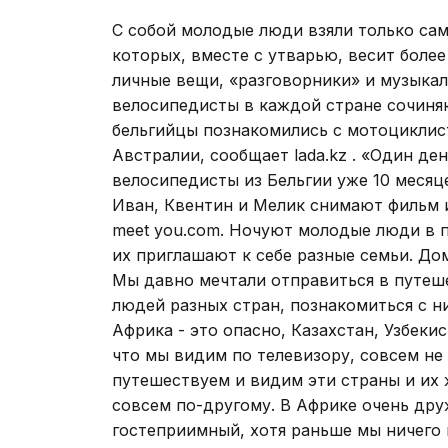
С собой молодые люди взяли только са
которых, вместе с утварью, весит более
личные вещи, «разговорники» и музыкал
велосипедисты в каждой стране сочиняю
бельгийцы познакомились с мотоциклис
Австралии, сообщает lada.kz . «Один ден
велосипедисты из Бельгии уже 10 месяц
Иван, Квентин и Мелик снимают фильм и
meet you.com. Ночуют молодые люди в п
их приглашают к себе разные семьи. До
Мы давно мечтали отправиться в путеше
людей разных стран, познакомиться с ни
Африка - это опасно, Казахстан, Узбекис
что мы видим по телевизору, совсем не 
путешествуем и видим эти страны и их 
совсем по-другому. В Африке очень дру
гостеприимный, хотя раньше мы ничего н