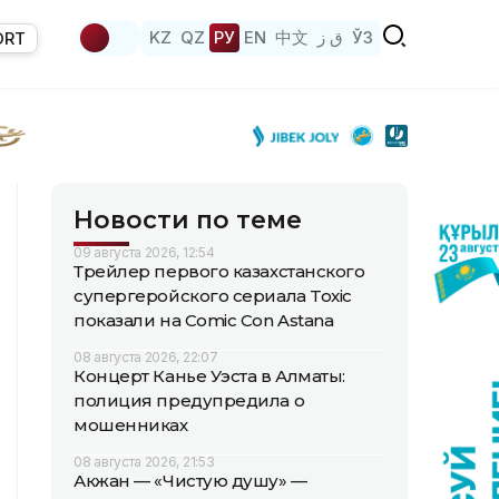
KZ
QZ
РУ
EN
中文
ق ز
ЎЗ
ORT
Новости по теме
09 августа 2026, 12:54
Трейлер первого казахстанского
супергеройского сериала Toxic
показали на Comic Con Astana
08 августа 2026, 22:07
Концерт Канье Уэста в Алматы:
полиция предупредила о
мошенниках
08 августа 2026, 21:53
Акжан — «Чистую душу» —