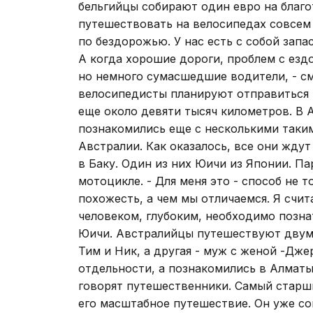
бельгийцы собирают один евро на благо
путешествовать на велосипедах совсем 
по бездорожью. У нас есть с собой зап
А когда хорошие дороги, проблем с ездо
но немного сумасшедшие водители, - с
велосипедисты планируют отправиться 
еще около девяти тысяч километров. В 
познакомились еще с несколькими таки
Австралии. Как оказалось, все они жду
в Баку. Один из них Юичи из Японии. 
мотоцикле. - Для меня это - способ не т
похожесть, а чем мы отличаемся. Я счит
человеком, глубоким, необходимо познат
Юичи. Австралийцы путешествуют двумя 
Тим и Ник, а другая - муж с женой -Дж
отдельности, а познакомились в Алматы
говорят путешественники. Самый старши
его масштабное путешествие. Он уже сов