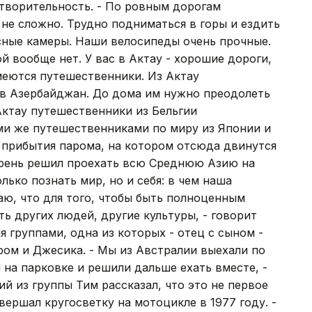
творительность. - По ровным дорогам
не сложно. Трудно подниматься в горы и ездить
асные камеры. Наши велосипеды очень прочные.
й вообще нет. У вас в Актау - хорошие дороги,
меются путешественники. Из Актау
в Азербайджан. До дома им нужно преодолеть
Актау путешественники из Бельгии
ми же путешественниками по миру из Японии и
т прибытия парома, на котором отсюда двинутся
Парень решил проехать всю Среднюю Азию на
олько познать мир, но и себя: в чем наша
аю, что для того, чтобы быть полноценным
ь других людей, другие культуры, - говорит
группами, одна из которых - отец с сыном -
ером и Джесика. - Мы из Австралии выехали по
 на парковке и решили дальше ехать вместе, -
й из группы Тим рассказал, что это не первое
ершал кругосветку на мотоцикле в 1977 году. -