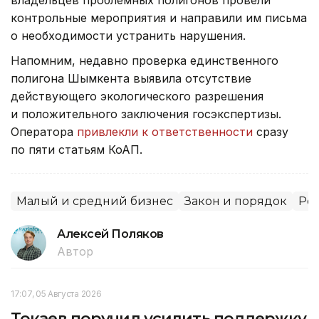
контрольные мероприятия и направили им письма
о необходимости устранить нарушения.
Напомним, недавно проверка единственного
полигона Шымкента выявила отсутствие
действующего экологического разрешения
и положительного заключения госэкспертизы.
Оператора
привлекли к ответственности
сразу
по пяти статьям КоАП.
Малый и средний бизнес
Закон и порядок
Рег
Алексей Поляков
Автор
17:07, 05 Августа 2026
Токаев поручил усилить поддержку