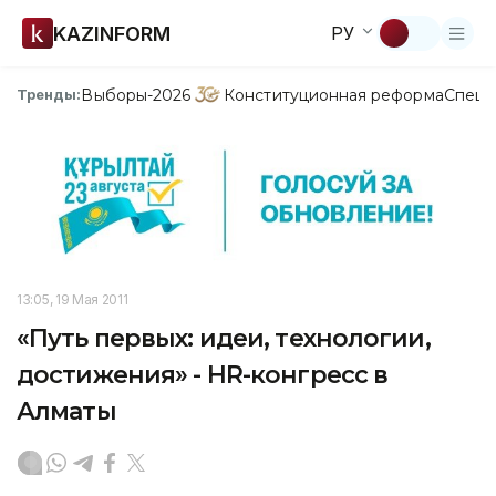
KAZINFORM
РУ
Выборы-2026
Конституционная реформа
Спецп
Тренды:
13:05, 19 Мая 2011
«Путь первых: идеи, технологии,
достижения» - HR-конгресс в
Алматы