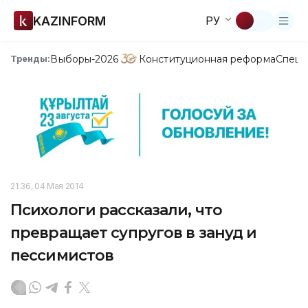
KAZINFORM
РУ
Выборы-2026
Конституционная реформа
Спецп
Тренды:
21:36, 04 Мая 2014
Психологи рассказали, что
превращает супругов в зануд и
пессимистов