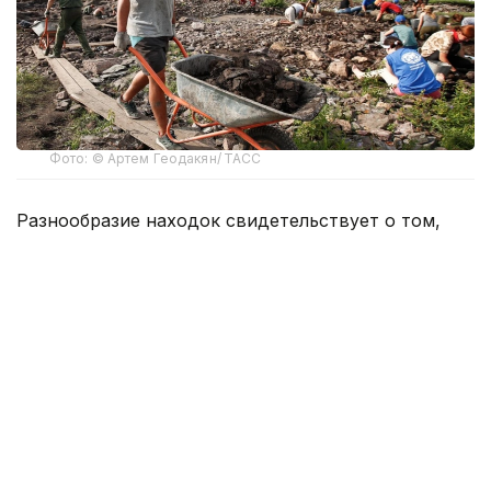
Фото: © Артем Геодакян/ ТАСС
Разнообразие находок свидетельствует о том,
что здесь были собраны люди из далеких
регионов — этот памятник переходной эпохи
фиксирует момент культурной трансформации,
сообщил на пресс-конференции в ТАСС
руководитель комплексной археолого-
географической экспедиции «Туннуг», научный
сотрудник ИИМК РАН Тимур Садыков.
— В этом году у нас есть две стелы,
которые абсолютно не имеют, по крайней