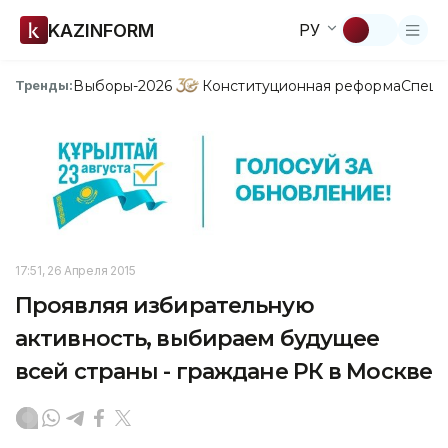
KAZINFORM
РУ
Выборы-2026
Конституционная реформа
Спецп
Тренды:
17:51, 26 Апреля 2015
Проявляя избирательную
активность, выбираем будущее
всей страны - граждане РК в Москве