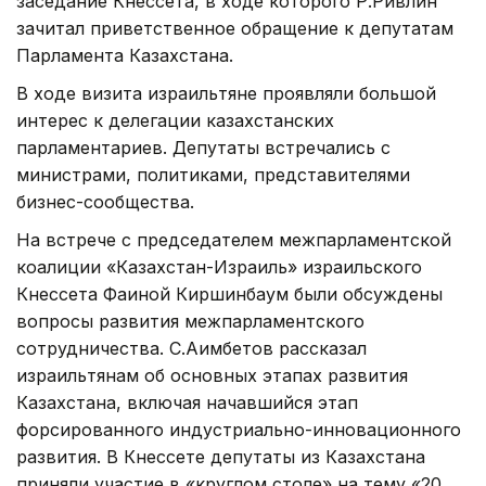
заседание Кнессета, в ходе которого Р.Ривлин
зачитал приветственное обращение к депутатам
Парламента Казахстана.
В ходе визита израильтяне проявляли большой
интерес к делегации казахстанских
парламентариев. Депутаты встречались с
министрами, политиками, представителями
бизнес-сообщества.
На встрече с председателем межпарламентской
коалиции «Казахстан-Израиль» израильского
Кнессета Фаиной Киршинбаум были обсуждены
вопросы развития межпарламентского
сотрудничества. С.Аимбетов рассказал
израильтянам об основных этапах развития
Казахстана, включая начавшийся этап
форсированного индустриально-инновационного
развития. В Кнессете депутаты из Казахстана
приняли участие в «круглом столе» на тему «20