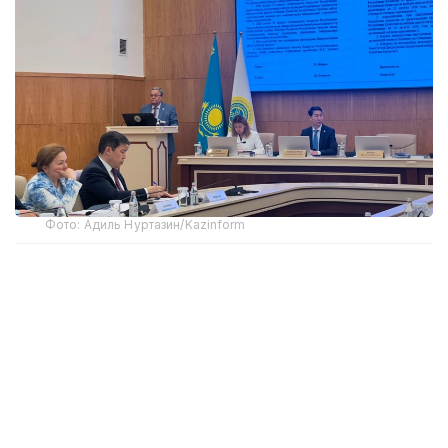
Фото: Адиль Нуртазин/Kazinform
Как сообщил на заседании ЦИК заместитель
председателя комиссии Мухтар Ерман,
Министерство иностранных дел представило
кандидатуры наблюдателей от четырех
иностранных государств и трех международных
организаций.
— В их числе представители