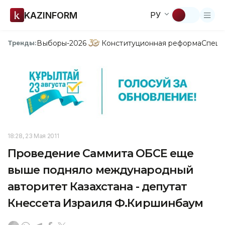
KAZINFORM
РУ
Выборы-2026
Конституционная реформа
Спецп
Тренды:
18:28, 23 Мая 2011
Проведение Саммита ОБСЕ еще
выше подняло международный
авторитет Казахстана - депутат
Кнессета Израиля Ф.Киршинбаум