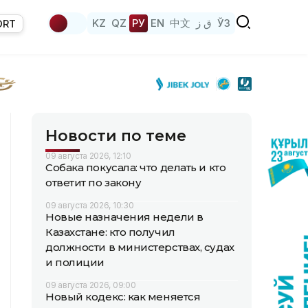
KZ
QZ
РУ
EN
中文
ق ز
ЎЗ
ORT
Новости по теме
09 августа 2026, 12:10
Собака покусала: что делать и кто
ответит по закону
09 августа 2026, 10:30
Новые назначения недели в
Казахстане: кто получил
должности в министерствах, судах
и полиции
09 августа 2026, 09:00
Новый кодекс: как меняется