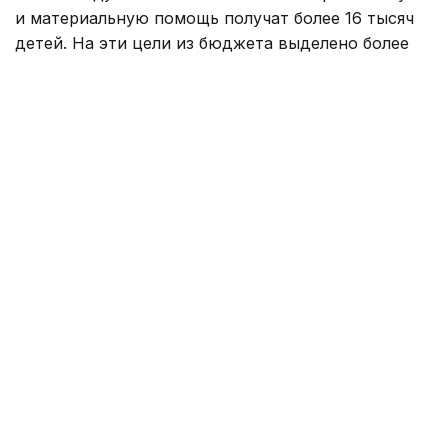
и материальную помощь получат более 16 тысяч
детей. На эти цели из бюджета выделено более
800 млн тенге. Помощь в подготовке к школе
окажут учащимся села Карауылкельды, где
объявлен режим чрезвычайной ситуации.
— Единовременная помощь также будет
оказана детям из семей, имущество
которых пострадало в результате
стихийного бедствия. Всего
насчитывается 110 семей. В этих семьях
воспитываются 202 ребенка. Из них 96
детей относятся к категории, имеющей
право на получение социальной помощи.
Остальные 106 детей нуждаются
в финансовой и материальной поддержке
в связи с чрезвычайной ситуацией. В связи
с этим для детей предусмотрена