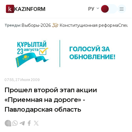
KAZINFORM
РУ
Выборы-2026
Конституционная реформа
Спецп
Тренды:
07:55, 27 Июля 2009
Прошел второй этап акции
«Приемная на дороге» -
Павлодарская область