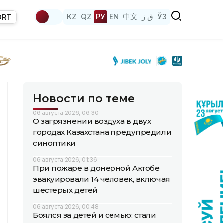
KZ
QZ
РУ
EN
中文
ق ز
ЎЗ
ORT
Новости по теме
06 августа 2026, 06:30
О загрязнении воздуха в двух
городах Казахстана предупредили
синоптики
06 августа 2026, 01:36
При пожаре в донерной Актобе
эвакуировали 14 человек, включая
шестерых детей
06 августа 2026, 00:48
Боялся за детей и семью: стали