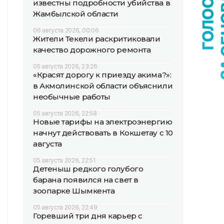
известны подробности убийства в
Жамбылской области
06 августа 2026, 00:06
Жители Текели раскритиковали
качество дорожного ремонта
05 августа 2026, 23:26
«Красят дорогу к приезду акима?»:
в Акмолинской области объяснили
необычные работы
05 августа 2026, 22:58
Новые тарифы на электроэнергию
начнут действовать в Кокшетау с 10
августа
05 августа 2026, 22:51
Детеныш редкого голубого
барана появился на свет в
зоопарке Шымкента
05 августа 2026, 22:49
Горевший три дня карьер с