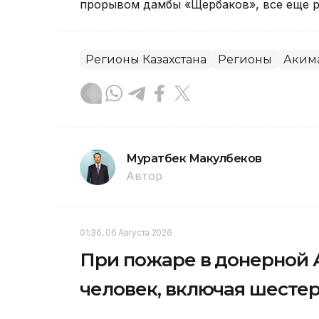
прорывом дамбы «Щербаков», все еще р
Регионы Казахстана
Регионы
Аким
Муратбек Макулбеков
Автор
01:36, 06 Августа 2026
При пожаре в донерной 
человек, включая шесте