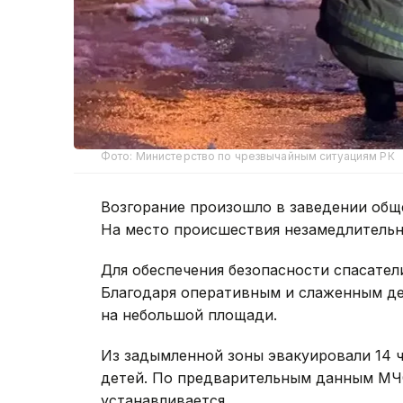
Фото: Министерство по чрезвычайным ситуациям РК
Возгорание произошло в заведении обще
На место происшествия незамедлитель
Для обеспечения безопасности спасате
Благодаря оперативным и слаженным д
на небольшой площади.
Из задымленной зоны эвакуировали 14 ч
детей. По предварительным данным МЧ
устанавливается.