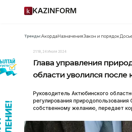
KAZINFORM
Акорда
Назначения
Закон и порядок
Дось
Тренды:
21:18, 24 Июля 2024
Глава управления приро
области уволился после 
Руководитель Актюбинского областн
регулирования природопользования 
собственному желанию, передает кор