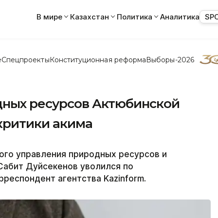
В мире
Казахстан
Политика
Аналитика
SP
е
Спецпроекты
Конституционная реформа
Выборы-2026
дных ресурсов Актюбинской
критики акима
ого управления природных ресурсов и
Сабит Дуйсекенов уволился по
респондент агентства Kazinform.