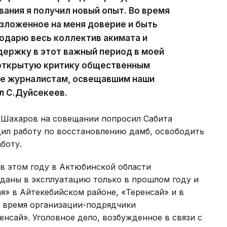
ания я получил новый опыт. Во время
зложенное на меня доверие и быть
одарю весь коллектив акимата и
ержку в этот важный период в моей
а открытую критику общественным
же журналистам, освещавшим наши
ал С.Дуйсекеев.
 Шахаров на совещании попросил Сабита
ил работу по восстановлению дамб, освободить
боту.
в этом году в Актюбинской области
 сданы в эксплуатацию только в прошлом году и
» в Айтекебийском районе, «Теренсай» и в
е время организации-подрядчики
нсай». Уголовное дело, возбужденное в связи с