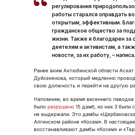
регулирования природопользов
работы старался оправдать во
открытым, эффективным. Благ
гражданское общество за подд
жизни. Также я благодарен з
деятелям и активистам, а так
новости, за их работу, – напис
Ранее аким Актюбинской области Асхат
Дуйсекенова, который медленно провод
свою должность и перейти на другую ра
Напомним, во время весеннего паводка 
было
разрушено
15 дамб, из них 3 были
не выдержали. Это дамбы «Щербаковская
Алгинском районе «Косем». В настояще
восстанавливают дамбы «Косем» и «Тере