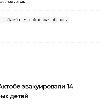
асследуется.
ат
Дамба
Актюбинская область
Актобе эвакуировали 14
рых детей