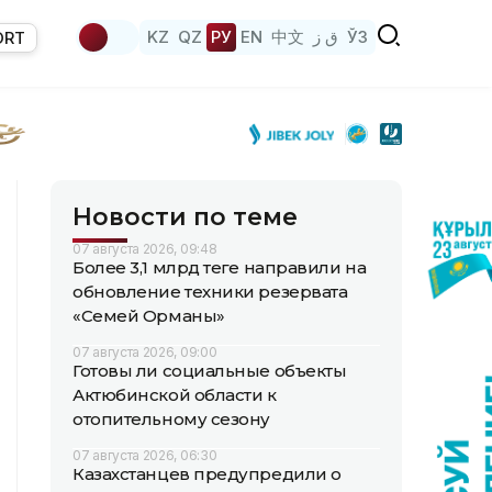
KZ
QZ
РУ
EN
中文
ق ز
ЎЗ
ORT
Новости по теме
07 августа 2026, 09:48
Более 3,1 млрд теңге направили на
обновление техники резервата
«Семей Орманы»
07 августа 2026, 09:00
Готовы ли социальные объекты
Актюбинской области к
отопительному сезону
07 августа 2026, 06:30
Казахстанцев предупредили о