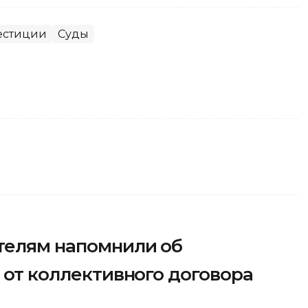
естиции
Суды
телям напомнили об
з от коллективного договора