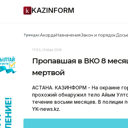
KAZINFORM
Акорда
Назначения
Закон и порядок
Дось
Тренды:
17:53, 13 Мая 2016
Пропавшая в ВКО 8 меся
мертвой
АСТАНА. КАЗИНФОРМ - На окраине го
прохожий обнаружил тело Айым Улто
течение восьми месяцев. В полиции 
YK-news.kz.