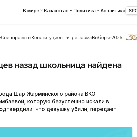
В мире
Казахстан
Политика
Аналитика
SP
е
Спецпроекты
Конституционная реформа
Выборы-2026
цев назад школьница найдена
рода Шар Жарминского района ВКО
мбаевой, которую безуспешно искали в
подтвердили, что девушку убили, передает