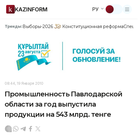
KAZINFORM
РУ
Выборы-2026
Конституционная реформа
Спецп
Тренды:
08:44, 19 Января 2010
Промышленность Павлодарской
области за год выпустила
продукции на 543 млрд. тенге