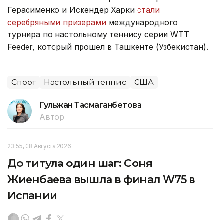
Герасименко и Искендер Харки
стали
серебряными призерами
международного
турнира по настольному теннису серии WTT
Feeder, который прошел в Ташкенте (Узбекистан).
Спорт
Настольный теннис
США
Гульжан Тасмаганбетова
Автор
23:55, 08 Августа 2026
До титула один шаг: Соня
Жиенбаева вышла в финал W75 в
Испании