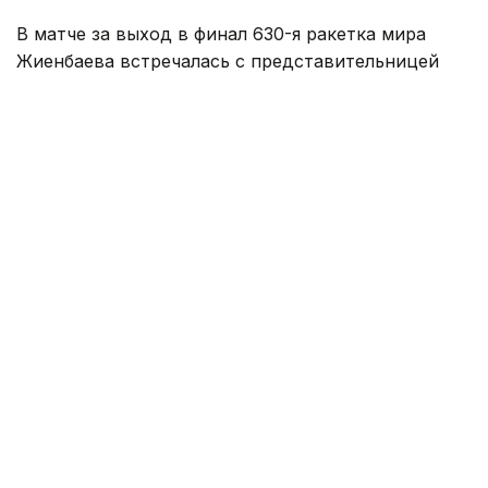
В матче за выход в финал 630-я ракетка мира
Жиенбаева встречалась с представительницей
Японии Риной Сайго, занимающей 327-е место в
рейтинге WTA.
Матч продлился два сета и завершился победой
казахстанки со счетом — 6:1, 7:6 (7:5).
Таким образом, Жиенбаева вышла в финал
и за титул турнира поборется с болгарской
теннисисткой Изабеллой Шиниковой (442 WTA).
Как сообщалось ранее, сильнейшие юниоры Азии
сыграют
в Алматы за шанс попасть на «Ролан
Гаррос».
Спорт
спортсмены Казахстана
Теннис