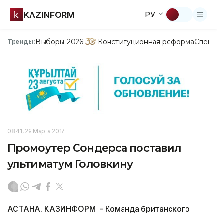
KAZINFORM
РУ
Выборы-2026
Конституционная реформа
Спецп
Тренды:
08:41, 29 Марта 2017
Промоутер Сондерса поставил
ультиматум Головкину
АСТАНА. КАЗИНФОРМ - Команда британского