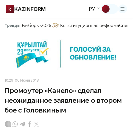
KAZINFORM
РУ
Выборы-2026
Конституционная реформа
Спецп
Тренды:
10:29, 06 Июня 2018
Промоутер «Канело» сделал
неожиданное заявление о втором
бое с Головкиным