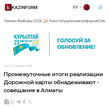
KAZINFORM
РУ
Выборы-2026
Конституционная реформа
Спецп
Тренды:
14:22, 24 Июля 2009
Промежуточные итоги реализации
Дорожной карты обнадеживают -
совещание в Алматы