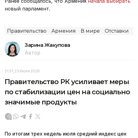
Ранее сообщалось, что Армения
начала выбирать
новый парламент.
Правительство
Армения
В мире
Отставки
П
Зарина Жакупова
Автор
21:31, 23 Июля 2026
Правительство РК усиливает меры
по стабилизации цен на социально
значимые продукты
По итогам трех недель июля средний индекс цен