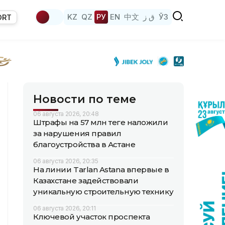
KZ
QZ
РУ
EN
中文
ق ز
ЎЗ
ORT
Новости по теме
06 августа 2026, 20:48
Штрафы на 57 млн теңге наложили
за нарушения правил
благоустройства в Астане
06 августа 2026, 20:35
На линии Tarlan Astana впервые в
Казахстане задействовали
уникальную строительную технику
06 августа 2026, 20:11
Ключевой участок проспекта