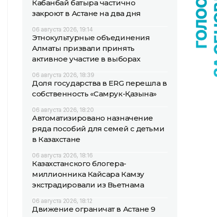
Кабанбай батыра частично
закроют в Астане на два дня
06 августа 2026, 19:14
Этнокультурные объединения
Алматы призвали принять
активное участие в выборах
06 августа 2026, 18:39
Доля государства в ERG перешла в
собственность «Самрук-Қазына»
06 августа 2026, 18:20
Автоматизировано назначение
ряда пособий для семей с детьми
в Казахстане
06 августа 2026, 18:16
Казахстанского блогера-
миллионника Кайсара Камзу
экстрадировали из Вьетнама
06 августа 2026, 18:12
Движение ограничат в Астане 9