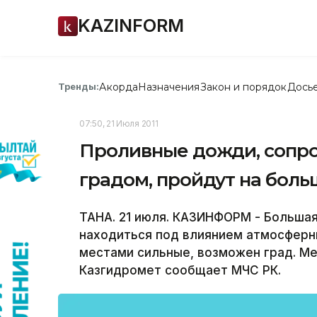
KAZINFORM
Акорда
Назначения
Закон и порядок
Дось
Тренды:
07:50, 21 Июля 2011
Проливные дожди, сопр
градом, пройдут на бол
ТАНА. 21 июля. КАЗИНФОРМ - Большая
находиться под влиянием атмосферн
местами сильные, возможен град. Ме
Казгидромет сообщает МЧС РК.