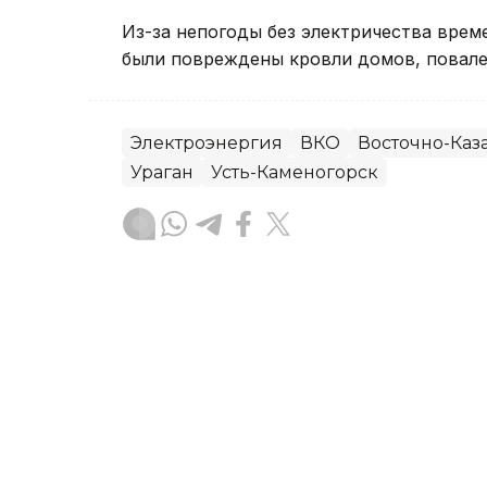
Из-за непогоды без электричества вре
были повреждены кровли домов, повале
Электроэнергия
ВКО
Восточно-Каза
Ураган
Усть-Каменогорск
Руслан Мухамедьяров
Автор
08:30, 06 Августа 2026
Ребенок пострадал во вр