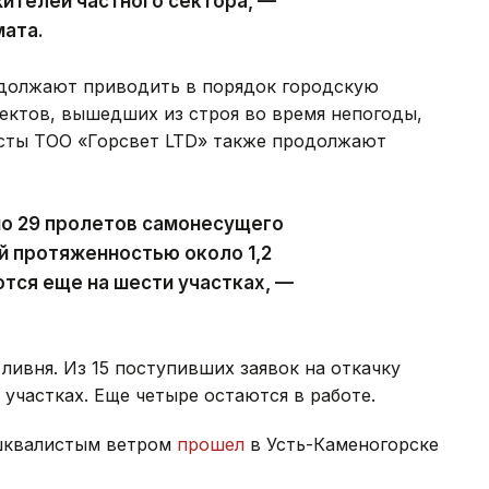
ителей частного сектора, —
мата.
должают приводить в порядок городскую
ектов, вышедших из строя во время непогоды,
исты ТОО «Горсвет LTD» также продолжают
но 29 пролетов самонесущего
й протяженностью около 1,2
тся еще на шести участках, —
ливня. Из 15 поступивших заявок на откачку
участках. Еще четыре остаются в работе.
 шквалистым ветром
прошел
в Усть-Каменогорске