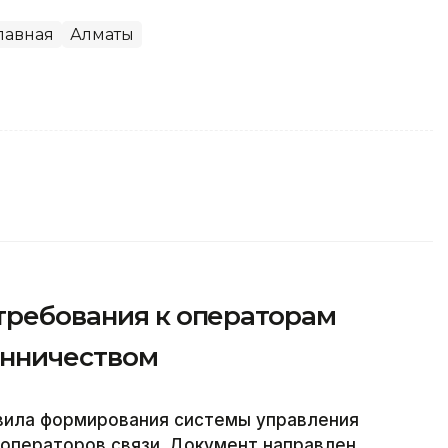
лавная
Алматы
 требования к операторам
енничеством
вила формирования системы управления
 операторов связи. Документ направлен