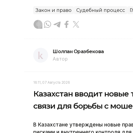
Закон и право
Судебный процесс
Г
Шолпан Оразбекова
Автор
16:11, 07 Августа 2026
Казахстан вводит новые
связи для борьбы с мош
В Казахстане утверждены новые пра
рисками и внутреннего контроля для