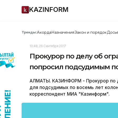
KAZINFORM
Акорда
Назначения
Закон и порядок
Дось
Тренды:
10:48, 26 Сентября 2017
Прокурор по делу об ог
попросил подсудимым по
АЛМАТЫ. КАЗИНФОРМ - Прокурор по д
для подсудимых по восемь лет коло
корреспондент МИА "Казинформ".