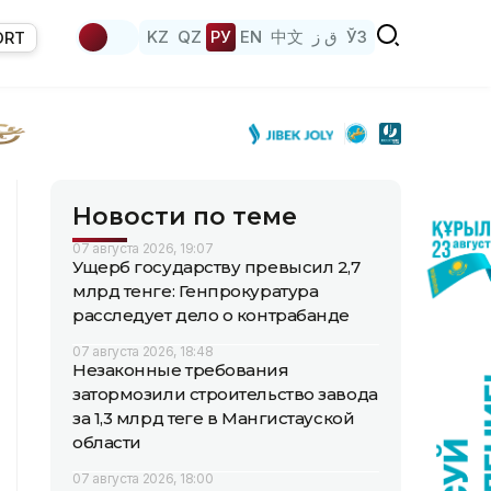
KZ
QZ
РУ
EN
中文
ق ز
ЎЗ
ORT
Новости по теме
07 августа 2026, 19:07
Ущерб государству превысил 2,7
млрд тенге: Генпрокуратура
расследует дело о контрабанде
07 августа 2026, 18:48
Незаконные требования
затормозили строительство завода
за 1,3 млрд теңге в Мангистауской
области
07 августа 2026, 18:00