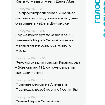
Как в Алматы отметят День Абая
07 августа 2026, 17:58
Не проконтролировал и не знал:
что заявили подсудимые по делу
о взрыве в кафе в Щучинске
07 августа 2026, 17:32
Судмедэксперт показал все 35
ранений Нурай Серикбай — на
манекене не осталось живого
места
07 августа 2026, 17:00
Реконструкция трассы Кызылорда
– Жезказган: 192 км уже открыты
для движения
07 августа 2026, 16:23
Прямые рейсы из Алматы в
Павлодар возобновят с 1 сентября
07 августа 2026, 16:17
Семья Нурай Серикбай