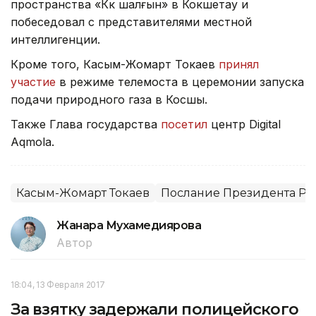
пространства «Көк шалғын» в Кокшетау и
побеседовал с представителями местной
интеллигенции.
Кроме того, Касым-Жомарт Токаев
принял
участие
в режиме телемоста в церемонии запуска
подачи природного газа в Косшы.
Также Глава государства
посетил
центр Digital
Aqmola.
Касым-Жомарт Токаев
Послание Президента РК 
Жанара Мухамедиярова
Автор
18:04, 13 Февраля 2017
За взятку задержали полицейского