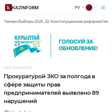
KAZINFORM
РУ
Выборы-2026
Конституционная реформа
Спецп
Тренды:
23:14, 14 Июля 2015
Прокуратурой ЗКО за полгода в
сфере защиты прав
предпринимателей выявлено 89
нарушений