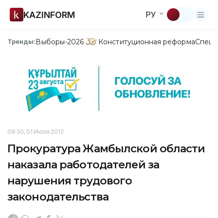
KAZINFORM
РУ
Выборы-2026
Конституционная реформа
Спецп
Тренды:
09:30, 01 Июля 2012
Прокуратура Жамбылской области
наказала работодателей за
нарушения трудового
законодательства