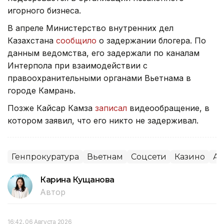
игорного бизнеса.
В апреле Министерство внутренних дел
Казахстана
сообщило
о задержании блогера. По
данным ведомства, его задержали по каналам
Интерпола при взаимодействии с
правоохранительными органами Вьетнама в
городе Камрань.
Позже Кайсар Камза
записал
видеообращение, в
котором заявил, что его никто не задерживал.
Генпрокуратура
Вьетнам
Соцсети
Казино
Аз
Карина Кущанова
Автор
16:42, 06 Августа 2026