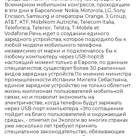
Всемирном мобильном конгрессе, проходящем
в эти дни в Барселоне: Nokia, Motorola, LG, Sony
Ericsson, Samsung и операторы Orange, 3 Group,
AT&T, KTF, Mobilkom Autriche, Telecom Italia,
Telefonica, Telenor, Telstra, T-Mobile et
Vodafone.Речь идет о создании единого
зарядного устройства, которое подходило бы к
любой модели мобильного телефона
независимо от марки и подключалось бы к
любому компьютеру через USB-порт.В
настоящий момент только в Европе, по данным
специалистов, существует более 30 различных
видов зарядных устройств.По мнению министра
промышленности Испании Мигеля Себастьяна,
единое зарядное устройство не только облегчит
жизнь миллионам пользователей мобильной
связи, но и позволит экономить на
электричестве, когда телефон будут заряжать
через USB-порт компьютера. «Это соглашение
пойдет на благо пользователей и окружающей
среды», - отметил он.Экологи во многих странах
уже несколько лет требуют принять
специальное законодательство, обязывающее