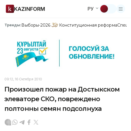
KAZINFORM
РУ
Выборы-2026
Конституционная реформа
Спецп
Тренды:
09:12, 16 Октября 2010
Произошел пожар на Достыкском
элеваторе СКО, повреждено
полтонны семян подсолнуха