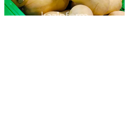
«До 2019 года формирование стабфонда
проводилось по единому механизму – это закуп и
хранение продовольствия в складах стабфонда.
СПК сам закупал продовольствие и осуществлял
реализацию самостоятельно. Это приводило к
потере, большим операционным расходам на
хранение, транспортировку, разгрузку
продовольственных товаров, и, конечно же, мы
не могли избежать убыль скоропортящихся
продуктов, особенно по овощам», - сказал Ержан
Балтаев.
В то же время, как отметил глава управления,
практика выдачи займа по стабилизации цен