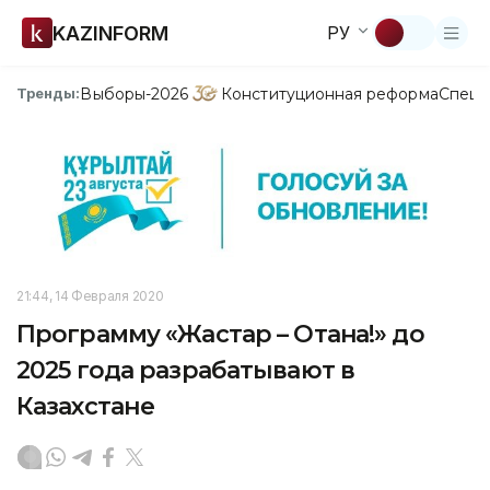
KAZINFORM
РУ
Выборы-2026
Конституционная реформа
Спецп
Тренды:
21:44, 14 Февраля 2020
Программу «Жастар – Отанға!» до
2025 года разрабатывают в
Казахстане