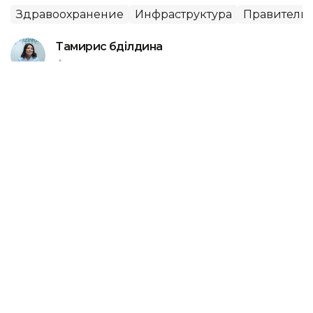
Здравоохранение
Инфраструктура
Правительс
Тамирис Әбділдина
Автор
11:59, 28 Июля 2026
Три региона Казахстана отстают по
реализации нацпроекта МЭКС
Премьер-министр Олжас Бектенов указал на
регионы Казахстана, где наблюдаются низкие
темпы реализации проектов в рамках
национального проекта «Модернизация
энергетического и коммунального секторов»
(МЭКС), передает корреспондент агентства