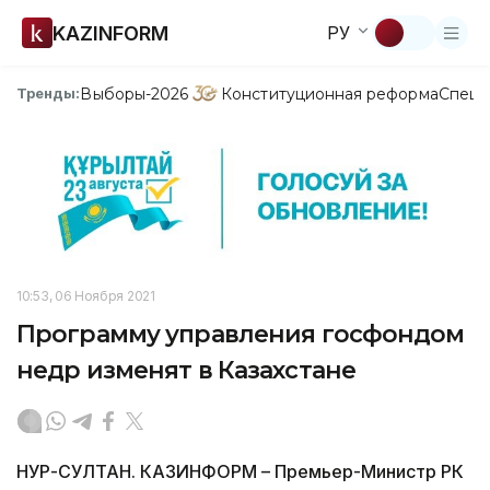
KAZINFORM
РУ
Выборы-2026
Конституционная реформа
Спецп
Тренды:
10:53, 06 Ноября 2021
Программу управления госфондом
недр изменят в Казахстане
НУР-СУЛТАН. КАЗИНФОРМ – Премьер-Министр РК