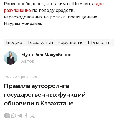
Ранее сообщалось, что акимат Шымкента
дал
разъяснение
по поводу средств,
израсходованных на ролики, посвященные
Наурыз мейрамы.
Бюджет
Госзакупки
Нарушения
Шымкент
Д
Муратбек Макулбеков
Автор
16:27, 20 Апреля 2026
Правила аутсорсинга
государственных функций
обновили в Казахстане