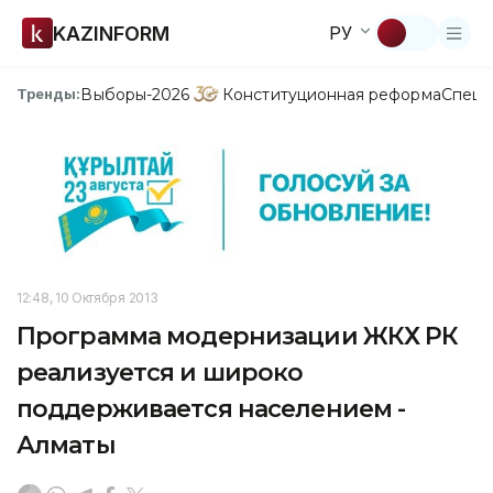
KAZINFORM
РУ
Выборы-2026
Конституционная реформа
Спецп
Тренды:
12:48, 10 Октября 2013
Программа модернизации ЖКХ РК
реализуется и широко
поддерживается населением -
Алматы