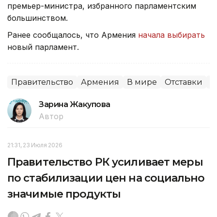
премьер-министра, избранного парламентским
большинством.
Ранее сообщалось, что Армения
начала выбирать
новый парламент.
Правительство
Армения
В мире
Отставки
П
Зарина Жакупова
Автор
21:31, 23 Июля 2026
Правительство РК усиливает меры
по стабилизации цен на социально
значимые продукты