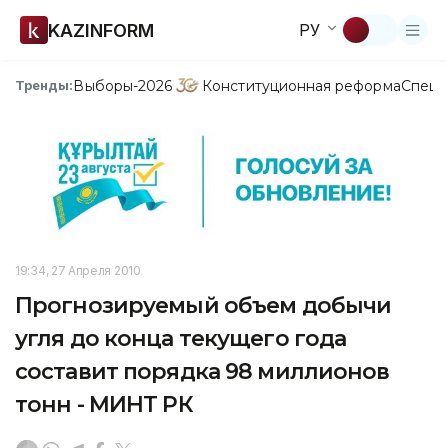
KAZINFORM
РУ
Выборы-2026
Конституционная реформа
Спецп
Тренды:
19:34, 27 Апреля 2010
Прогнозируемый объем добычи
угля до конца текущего года
составит порядка 98 миллионов
тонн - МИНТ РК