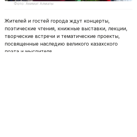
Фото: Акимат Алматы
Жителей и гостей города ждут концерты,
поэтические чтения, книжные выставки, лекции,
творческие встречи и тематические проекты,
посвященные наследию великого казахского
поэта и мыслителя.
Одним из центральных событий станет концерт-
спектакль «Абай әлемі», который пройдет
8 августа
с 18:00 до 22:00 на площади Театра
традиционного искусства «Алатау» в рамках
проекта Almaty Summer Fest. После постановки
состоится праздничный концерт.
В программе ожидается выступление звезд, таких
как Макпал Жунусова, Жанар Дугалова, 6ellucci,
KeshYou, Асхат Таргын, квартет IL Canto, Талгат
Кузембаев, Ерлан Билял, Нурлыбек Нагметов,