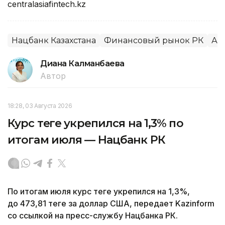
centralasiafintech.kz
Нацбанк Казахстана
Финансовый рынок РК
Ал
Диана Калманбаева
Автор
18:28, 03 Августа 2026
Курс теңге укрепился на 1,3% по
итогам июля — Нацбанк РК
По итогам июля курс теңге укрепился на 1,3%,
до 473,81 теңге за доллар США, передает Kazinform
со ссылкой на пресс-службу Нацбанка РК.