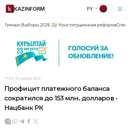
KAZINFORM
РУ
Выборы-2026
Конституционная реформа
Спецп
Тренды:
17:03, 15 Ноября 2013
Профицит платежного баланса
сократился до 153 млн. долларов -
Нацбанк РК