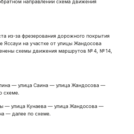
 обратном направлении схема движения
густа из-за фрезерования дорожного покрытия
е Яссауи на участке от улицы Жандосова
енены схемы движения маршрутов № 4, № 14,
пина — улица Саина — улица Жандосова —
о схеме.
зы — улица Кунаева — улица Жандосова —
а — далее по схеме.