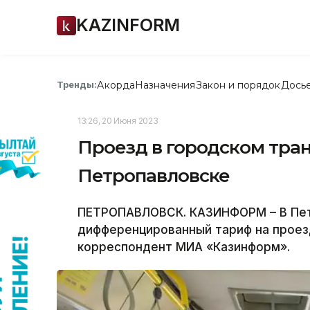
KAZINFORM
Акорда
Назначения
Закон и порядок
Дось
Тренды:
13:26, 20 Июня 2023
Проезд в городском тра
Петропавловске
ПЕТРОПАВЛОВСК. КАЗИНФОРМ – В Пет
дифференцированный тариф на проез
корреспондент МИА «Казинформ».