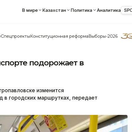
В мире
Казахстан
Политика
Аналитика
SP
е
Спецпроекты
Конституционная реформа
Выборы-2026
нспорте подорожает в
ропавловске изменится
д в городских маршрутках, передает