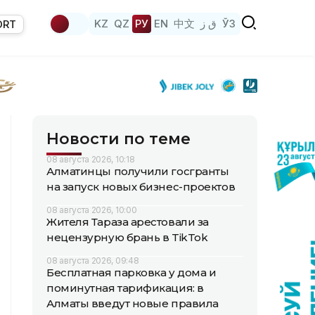
KZ
QZ
РУ
EN
中文
ق ز
ЎЗ
ORT
Новости по теме
08 августа 2026, 10:18
Алматинцы получили госгранты
на запуск новых бизнес-проектов
08 августа 2026, 10:00
Жителя Тараза арестовали за
нецензурную брань в TikTok
08 августа 2026, 09:48
Бесплатная парковка у дома и
поминутная тарификация: в
Алматы введут новые правила