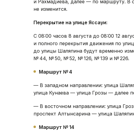
и Рахмадиева, далее — по маршруту. В
не изменится.
Перекрытие на улице Яссауи:
С 08:00 часов 8 августа до 08:00 12 ав
и полного перекрытия движения по улиц
до улицы Шаляпина будут временно изм
№ 44, № 50, № 52, № 126, № 139 и № 226.
Маршрут № 4
— В западном направлении: улица Шаля
улица Кунаева — улица Грозы — далее п
— В восточном направлении: улица Гро
проспект Алтынсарина — улица Шаляпин
Маршрут № 14