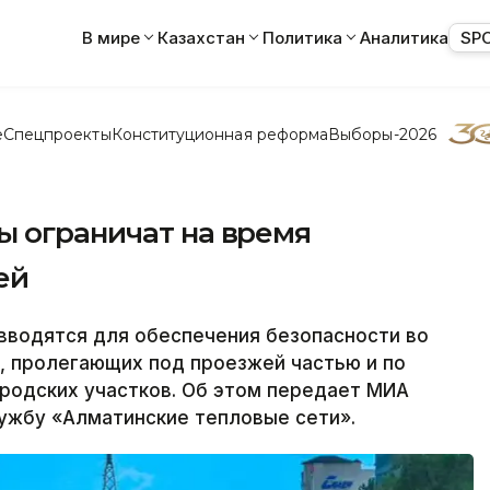
В мире
Казахстан
Политика
Аналитика
SP
е
Спецпроекты
Конституционная реформа
Выборы-2026
ы ограничат на время
ей
водятся для обеспечения безопасности во
, пролегающих под проезжей частью и по
родских участков. Об этом передает МИА
ужбу «Алматинские тепловые сети».