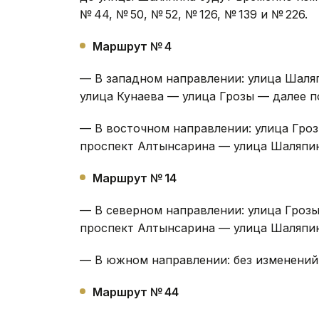
и полного перекрытия движения по улиц
до улицы Шаляпина будут временно изм
№ 44, № 50, № 52, № 126, № 139 и № 226.
Маршрут № 4
— В западном направлении: улица Шаля
улица Кунаева — улица Грозы — далее п
— В восточном направлении: улица Гро
проспект Алтынсарина — улица Шаляпин
Маршрут № 14
— В северном направлении: улица Гроз
проспект Алтынсарина — улица Шаляпин
— В южном направлении: без изменений