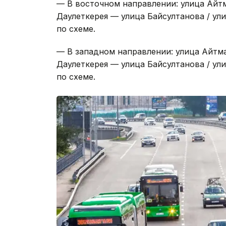
Маршрут № 44
— В восточном направлении: улица Айт
Даулеткерея — улица Байсултанова / у
по схеме.
— В западном направлении: улица Айтм
Даулеткерея — улица Байсултанова / у
по схеме.