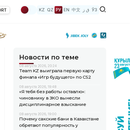
KZ
QZ
РУ
EN
中文
ق ز
ЎЗ
ORT
Новости по теме
08 августа 2026, 20:24
Team KZ выиграла первую карту
финала «Игр будущего» по CS2
08 августа 2026, 19:48
«Я тебя без работы оставлю»:
чиновнику в ЗКО вынесли
дисциплинарное взыскание
08 августа 2026, 19:00
Почему сакские бани в Казахстане
обретают популярность у