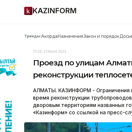
KAZINFORM
Акорда
Назначения
Закон и порядок
Дось
Тренды:
17:26, 21 Июля 2022
Проезд по улицам Алмат
реконструкции теплосет
АЛМАТЫ. КАЗИНФОРМ - Ограничения в
время реконструкции трубопроводов
дворовым территориям названных го
«Казинформ» со ссылкой на пресс-сл