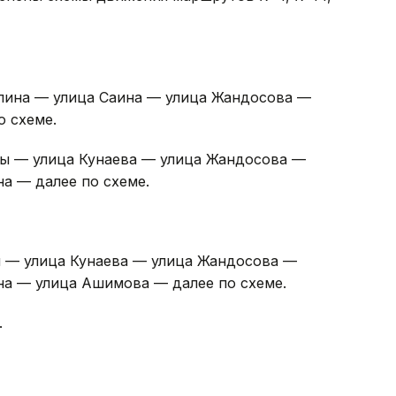
е Яссауи на участке от улицы Жандосова
енены схемы движения маршрутов № 4, № 14,
пина — улица Саина — улица Жандосова —
о схеме.
зы — улица Кунаева — улица Жандосова —
а — далее по схеме.
ы — улица Кунаева — улица Жандосова —
а — улица Ашимова — далее по схеме.
.