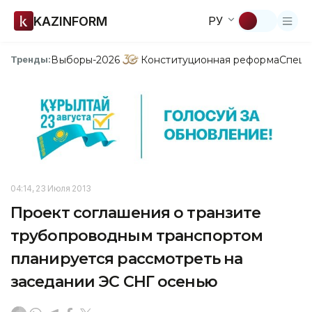
KAZINFORM
РУ
Выборы-2026
Конституционная реформа
Спецп
Тренды:
04:14, 23 Июля 2013
Проект соглашения о транзите
трубопроводным транспортом
планируется рассмотреть на
заседании ЭС СНГ осенью