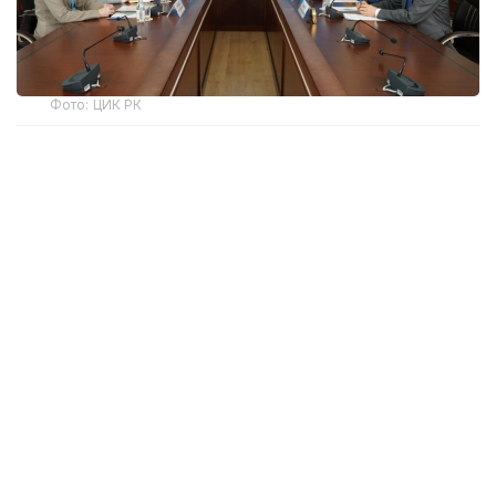
Фото: ЦИК РК
Председатель Центризбиркома подчеркнул
многолетний опыт сотрудничества и постоянное
участие наблюдателей МПА СНГ в наблюдении за
ходом проведения электоральных кампаний в
нашей стране.
Нурлан Абдиров напомнил об участии миссии в
наблюдении за прошедшим в марте текущего
года в Казахстане референдуме по принятию
новой Конституции. Он также высоко оценил
профессионализм и объективность, которые
тогда продемонстрировали наблюдатели МПА
СНГ.