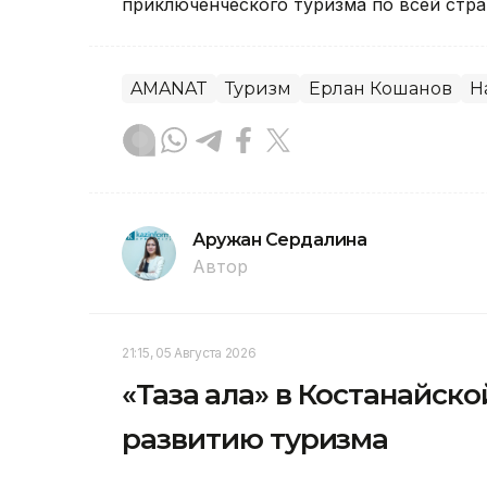
приключенческого туризма по всей стра
AMANAT
Туризм
Ерлан Кошанов
Н
Аружан Сердалина
Автор
21:15, 05 Августа 2026
«Таза қала» в Костанайск
развитию туризма