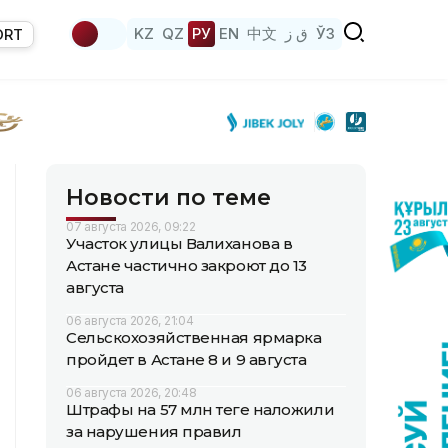
KZ
QZ
РУ
EN
中文
ق ز
ЎЗ
ORT
Новости по теме
07 августа 2026, 09:22
Участок улицы Валиханова в
Астане частично закроют до 13
августа
06 августа 2026, 21:04
Сельскохозяйственная ярмарка
пройдет в Астане 8 и 9 августа
06 августа 2026, 20:48
Штрафы на 57 млн теңге наложили
за нарушения правил