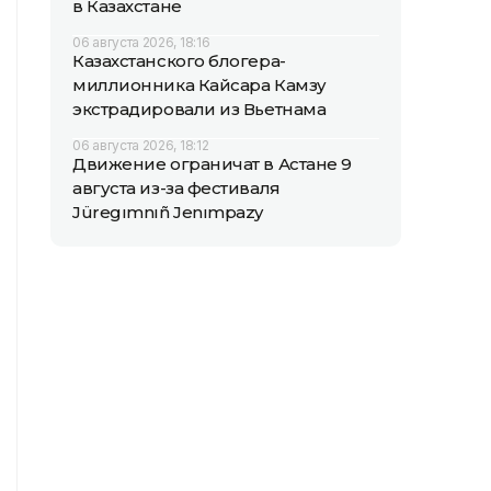
в Казахстане
06 августа 2026, 18:16
Казахстанского блогера-
миллионника Кайсара Камзу
экстрадировали из Вьетнама
06 августа 2026, 18:12
Движение ограничат в Астане 9
августа из-за фестиваля
Jüregımnıñ Jenımpazy