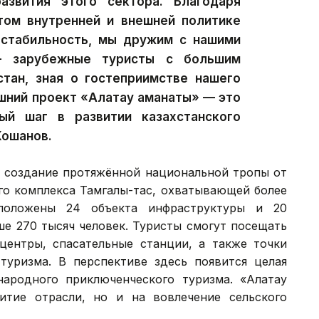
азвития этого сектора. Благодаря
ом внутренней и внешней политике
 стабильность, мы дружим с нашими
— зарубежные туристы с большим
стан, зная о гостеприимстве нашего
яшний проект «Алатау аманаты» — это
й шаг в развитии казахстанского
Кошанов.
т создание протяжённой национальной тропы от
го комплекса Тамгалы-тас, охватывающей более
положены 24 объекта инфраструктуры и 20
ше 270 тысяч человек. Туристы смогут посещать
-центры, спасательные станции, а также точки
 туризма. В перспективе здесь появится целая
ародного приключенческого туризма. «Алатау
итие отрасли, но и на вовлечение сельского