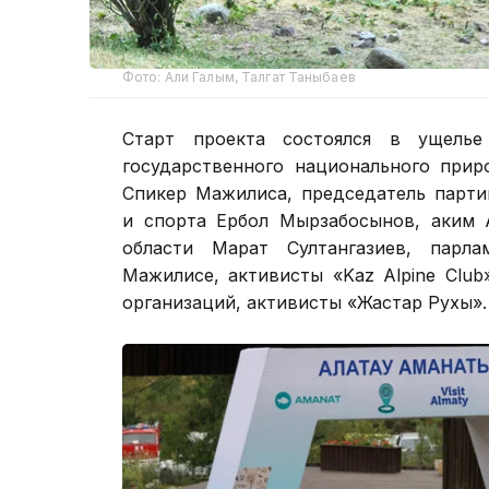
Фото: Али Галым, Талгат Таныбаев
Старт проекта состоялся в ущель
государственного национального прир
Спикер Мажилиса, председатель парт
и спорта Ербол Мырзабосынов, аким 
области Марат Султангазиев, парл
Мажилисе, активисты «Kaz Alpine Club
организаций, активисты «Жастар Рухы».