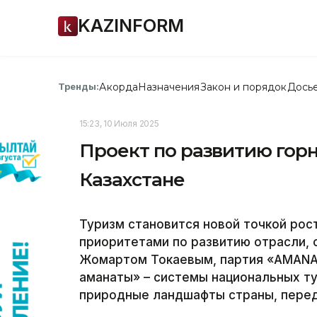
KAZINFORM
Акорда
Назначения
Закон и порядок
Дось
Тренды:
15:23, 10 Июля 2025
Проект по развитию горн
Казахстане
Туризм становится новой точкой рост
приоритетами по развитию отрасли, 
Жомартом Токаевым, партия «AMANAT
аманаты» – системы национальных т
природные ландшафты страны,
перед