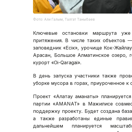
Фото: Али Галым, Талгат Таныбаев
Ключевые остановки маршрута уже 
притяжения. В числе таких объектов 
заповедник «Есік», урочище Кок-Жайлау
Арасан, Большое Алматинское озеро, го
курорт «Oi-Qaragai».
В день запуска участники также пров
уборке мусора в горах, приуроченное к 
Проект «Алатау аманаты» планируется
партии «AMANAT» в Мажилисе совмест
поддержку проекту. Будет создана база
а также разработаны единые правил
дальнейшем планируется масшт