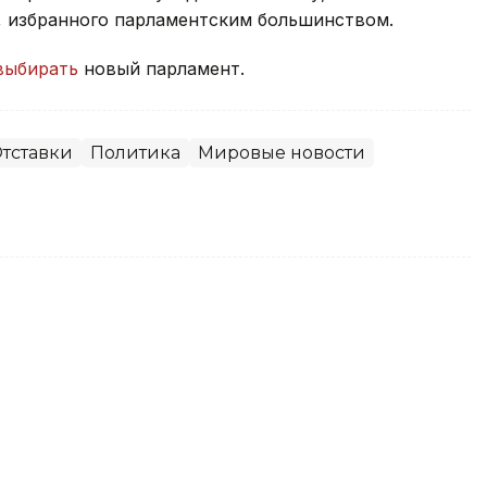
, избранного парламентским большинством.
выбирать
новый парламент.
тставки
Политика
Мировые новости
вает меры по стабилизации