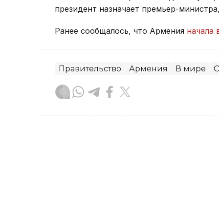
президент назначает премьер-министра
Ранее сообщалось, что Армения
начала 
Правительство
Армения
В мире
О
Зарина Жакупова
Автор
21:31, 23 Июля 2026
Правительство РК усили