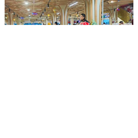
Фото: Kazinform
Такие данные были озвучены на совещании
по вопросам стабилизации цен на социально
значимые продовольственные товары и инфляции
под председательством заместителя Премьер-
министра — министра национальной экономики
Серика Жумангарина.