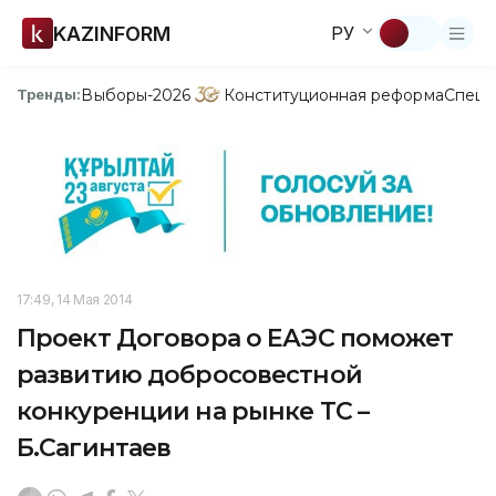
KAZINFORM
РУ
Выборы-2026
Конституционная реформа
Спецп
Тренды:
17:49, 14 Мая 2014
Проект Договора о ЕАЭС поможет
развитию добросовестной
конкуренции на рынке ТС –
Б.Сагинтаев