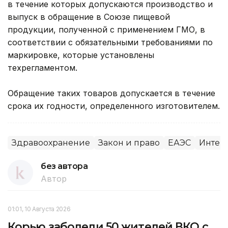
в течение которых допускаются производство и
выпуск в обращение в Союзе пищевой
продукции, полученной с применением ГМО, в
соответствии с обязательными требованиями по
маркировке, которые установлены
техрегламентом.
Обращение таких товаров допускается в течение
срока их годности, определенного изготовителем.
Здравоохранение
Закон и право
ЕАЭС
Интег
без автора
Автор
01:01, 10 Августа 2026
Корью заболели 50 жителей ВКО с