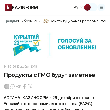
KAZINFORM
РУ
Выборы-2026
Конституционная реформа
Спецп
Тренды:
14:36, 26 Декабря 2018
Продукты с ГМО будут заметнее
АСТАНА. КАЗИНФОРМ - 26 декабря в странах
Евразийского экономического союза (ЕАЭС)
вводятся дополнительные требования к