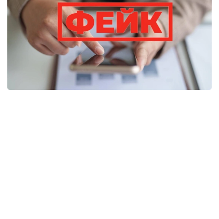
Фото: Минтруда и соцзащиты РК
Распространенные в социальных сетях
утверждения о жестоком обращении
с пациентами Республиканской психиатрической
больницы специализированного типа
с интенсивным наблюдением в поселке Актас
Алматинской области не нашли подтверждения.
Проверку учреждения провел Департамент
Комитета медицинского и фармацевтического