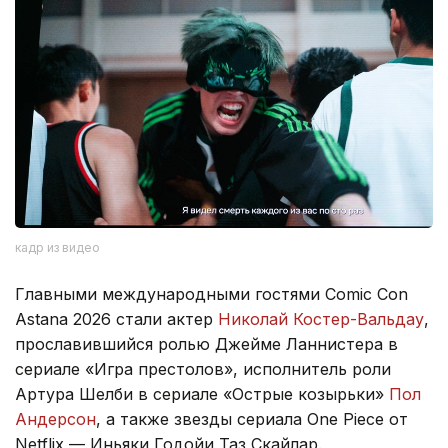
кадр из видео
Главными международными гостями Comic Con
Astana 2026 стали актер
Николай Костер-Вальдау
,
прославившийся ролью Джейме Ланнистера в
сериале «Игра престолов», исполнитель роли
Артура Шелби в сериале «Острые козырьки»
Пол
Андерсон
, а также звезды сериала One Piece от
Netflix — Иньяки Годойи Таз Скайлар.