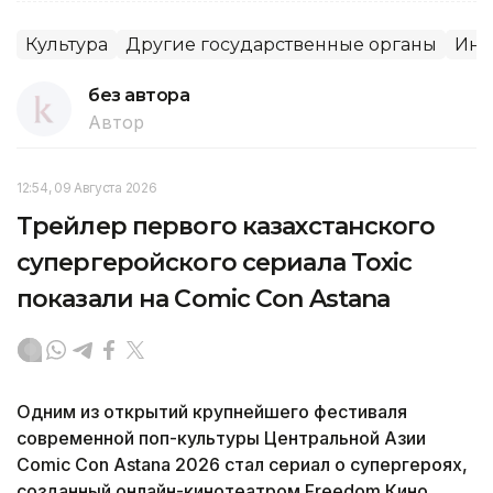
Культура
Другие государственные органы
Инт
без автора
Автор
12:54, 09 Августа 2026
Трейлер первого казахстанского
супергеройского сериала Toxic
показали на Comic Con Astana
Одним из открытий крупнейшего фестиваля
современной поп-культуры Центральной Азии
Comic Con Astana 2026 стал сериал о супергероях,
созданный онлайн-кинотеатром Freedom Кино