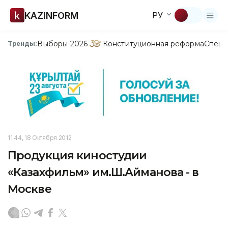
KAZINFORM
РУ
Выборы-2026
Конституционная реформа
Спецп
Тренды:
11:44, 18 Октября 2012
Продукция киностудии
«Казахфильм» им.Ш.Айманова - в
Москве