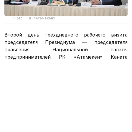
Фото: НПП «Атамекен»
Второй день трехдневного рабочего визита
председателя Президиума — председателя
правления Национальной палаты
предпринимателей РК «Атамекен» Каната
Шарлапаева в Республику Узбекистан был
посвящен развитию прямых связей между
предпринимателями Казахстана и Узбекистана,
расширению инвестиционного сотрудничества,
укреплению производственной кооперации
и поиску новых точек экономического роста.
Центральным событием второго дня визита стал
казахстанско-узбекский бизнес-форум,
объединивший представителей государственных