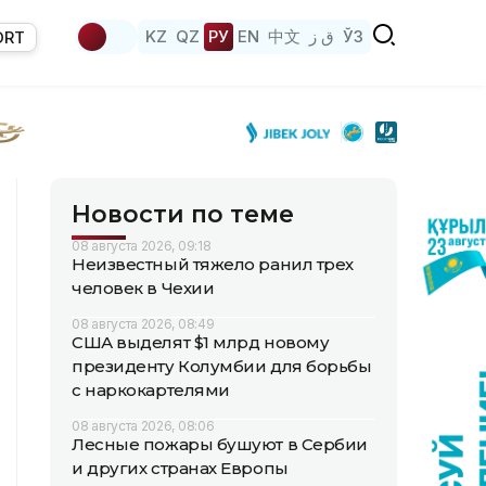
KZ
QZ
РУ
EN
中文
ق ز
ЎЗ
ORT
Новости по теме
08 августа 2026, 09:18
Неизвестный тяжело ранил трех
человек в Чехии
08 августа 2026, 08:49
США выделят $1 млрд новому
президенту Колумбии для борьбы
с наркокартелями
08 августа 2026, 08:06
Лесные пожары бушуют в Сербии
и других странах Европы