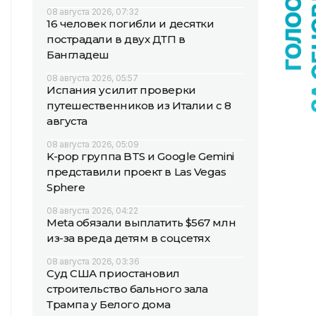
08 августа 2026, 07:32
16 человек погибли и десятки
пострадали в двух ДТП в
Бангладеш
08 августа 2026, 05:57
Испания усилит проверки
путешественников из Италии с 8
августа
08 августа 2026, 05:09
K-pop группа BTS и Google Gemini
представили проект в Las Vegas
Sphere
08 августа 2026, 04:22
Meta обязали выплатить $567 млн
из-за вреда детям в соцсетях
08 августа 2026, 03:36
Суд США приостановил
строительство бального зала
Трампа у Белого дома