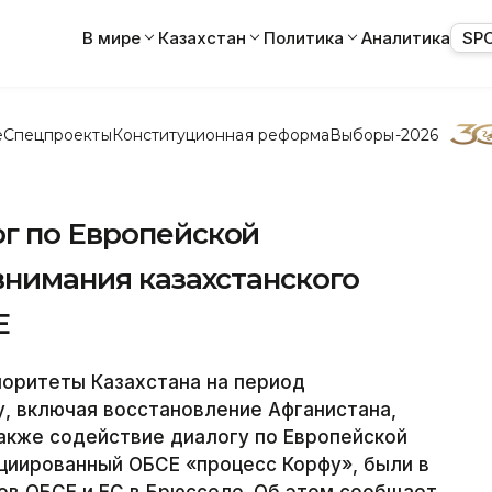
В мире
Казахстан
Политика
Аналитика
SP
е
Спецпроекты
Конституционная реформа
Выборы-2026
ог по Европейской
 внимания казахстанского
Е
иоритеты Казахстана на период
у, включая восстановление Афганистана,
акже содействие диалогу по Европейской
циированный ОБСЕ «процесс Корфу», были в