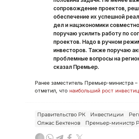
половина задачи. Не менее важ
сопровождение проектов, реш
обеспечение их успешной реа
дел и нацэкономики совместно
поручаю усилить работу по с
проектов. Надо в ручном режи
инвесторов. Также поручаю а
проблемные вопросы на регио
сказал Премьер.
Ранее заместитель Премьер-министра –
отметил, что
наибольший рост инвести
Правительство РК
Инвестиции
Рег
Олжас Бектенов
Премьер-министр 