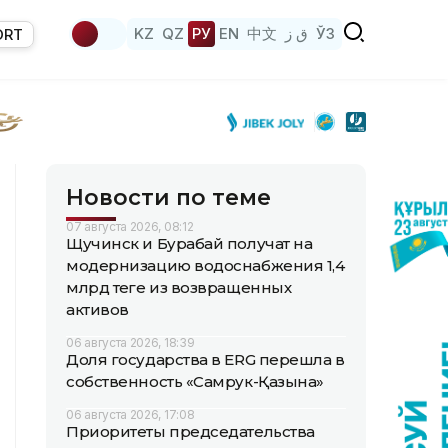
KZ
QZ
РУ
EN
中文
ق ز
ЎЗ
ORT
Новости по теме
07 августа 2026, 08:12
Щучинск и Бурабай получат на
модернизацию водоснабжения 1,4
млрд теңге из возвращенных
активов
06 августа 2026, 18:39
Доля государства в ERG перешла в
собственность «Самрук-Қазына»
06 августа 2026, 17:08
Приоритеты председательства