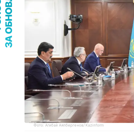
Фото: Агибай Аяпбергенов/ Kazinform