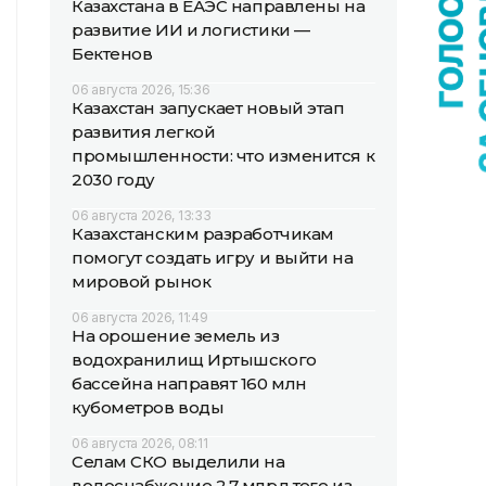
Казахстана в ЕАЭС направлены на
развитие ИИ и логистики —
Бектенов
06 августа 2026, 15:36
Казахстан запускает новый этап
развития легкой
промышленности: что изменится к
2030 году
06 августа 2026, 13:33
Казахстанским разработчикам
помогут создать игру и выйти на
мировой рынок
06 августа 2026, 11:49
На орошение земель из
водохранилищ Иртышского
бассейна направят 160 млн
кубометров воды
06 августа 2026, 08:11
Селам СКО выделили на
водоснабжение 2,7 млрд теңге из