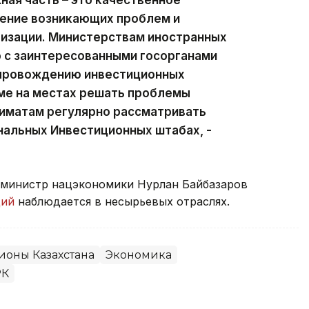
ная часть – это качественное
ение возникающих проблем и
лизации. Министерствам иностранных
 с заинтересованными госорганами
опровождению инвестиционных
ме на местах решать проблемы
киматам регулярно рассматривать
нальных Инвестиционных штабах, -
 министр нацэкономики Нурлан Байбазаров
ций
наблюдается в несырьевых отраслях.
ионы Казахстана
Экономика
РК