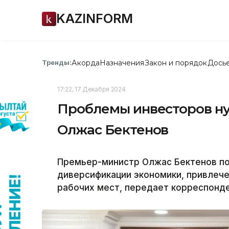
KAZINFORM
Акорда
Назначения
Закон и порядок
Дось
Тренды:
17:22, 17 Декабря 2024
Проблемы инвесторов ну
Олжас Бектенов
Премьер-министр Олжас Бектенов по
диверсификации экономики, привлеч
рабочих мест, передает корреспонден