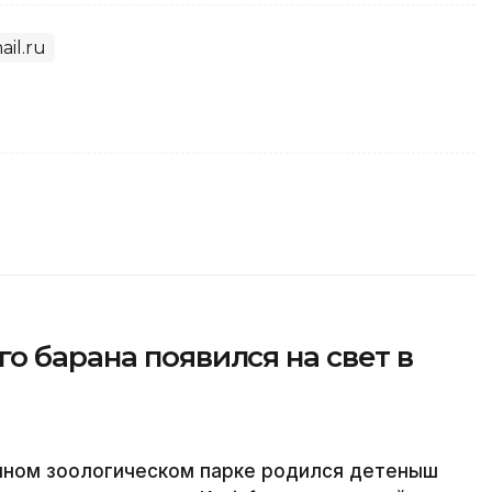
ail.ru
о барана появился на свет в
нном зоологическом парке родился детеныш