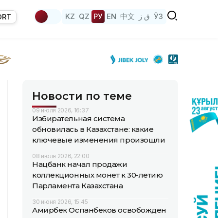
KZ
QZ
РУ
EN
中文
ق ز
ЎЗ
ORT
Новости по теме
09 июля 2026, 16:37
Избирательная система
обновилась в Казахстане: какие
ключевые изменения произошли
08 июля 2026, 22:00
Нацбанк начал продажи
коллекционных монет к 30-летию
Парламента Казахстана
30 июня 2026, 15:45
Амирбек Оспанбеков освобожден