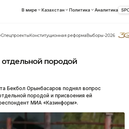
В мире
Казахстан
Политика
Аналитика
SP
е
Спецпроекты
Конституционная реформа
Выборы-2026
 отдельной породой
та Бекбол Орынбасаров поднял вопрос
отдельной породой и присвоения ей
рреспондент МИА «Казинформ».