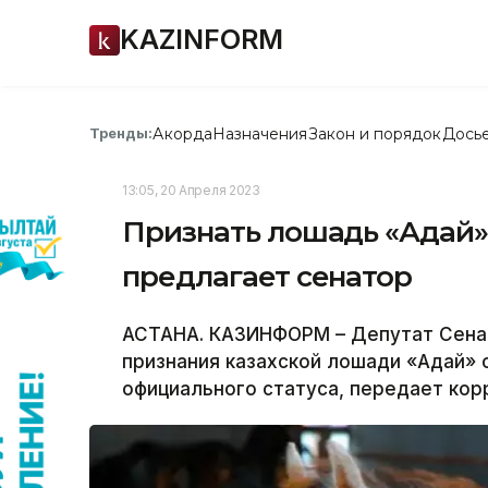
KAZINFORM
Акорда
Назначения
Закон и порядок
Дось
Тренды:
13:05, 20 Апреля 2023
Признать лошадь «Адай»
предлагает сенатор
АСТАНА. КАЗИНФОРМ – Депутат Сена
признания казахской лошади «Адай» 
официального статуса, передает ко