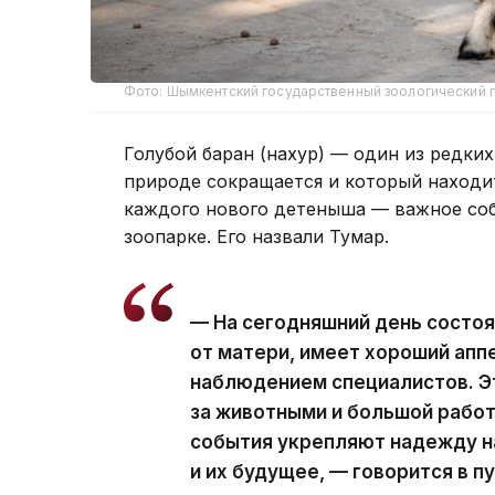
Фото: Шымкентский государственный зоологический 
Голубой баран (нахур) — один из редки
природе сокращается и который находи
каждого нового детеныша — важное собы
зоопарке. Его назвали Тумар.
— На сегодняшний день состоя
от матери, имеет хороший апп
наблюдением специалистов. Э
за животными и большой рабо
события укрепляют надежду н
и их будущее, — говорится в п