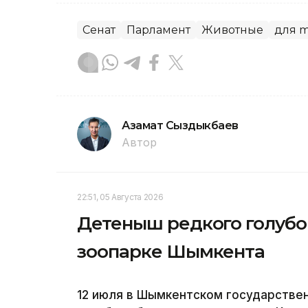
Сенат
Парламент
Животные
для m
Азамат Сыздыкбаев
Автор
22:51, 05 Августа 2026
Детеныш редкого голубог
зоопарке Шымкента
12 июля в Шымкентском государстве