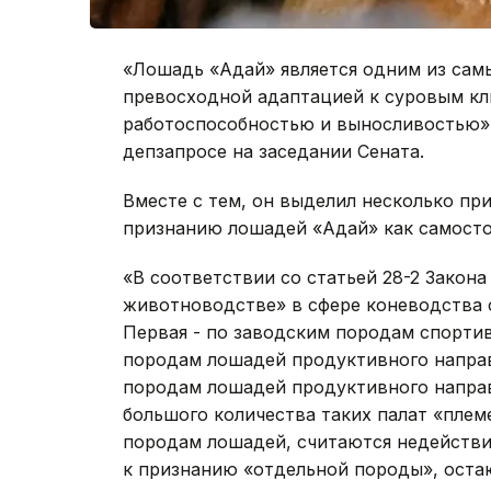
«Лошадь «Адай» является одним из сам
превосходной адаптацией к суровым кл
работоспособностью и выносливостью»,
депзапросе на заседании Сената.
Вместе с тем, он выделил несколько пр
признанию лошадей «Адай» как самосто
«В соответствии со статьей 28-2 Закон
животноводстве» в сфере коневодства с
Первая - по заводским породам спортив
породам лошадей продуктивного направ
породам лошадей продуктивного направ
большого количества таких палат «плем
породам лошадей, считаются недейств
к признанию «отдельной породы», оста