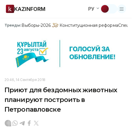
KAZINFORM
РУ
Выборы-2026
Конституционная реформа
Спецп
Тренды:
20:46, 14 Сентября 2018
Приют для бездомных животных
планируют построить в
Петропавловске