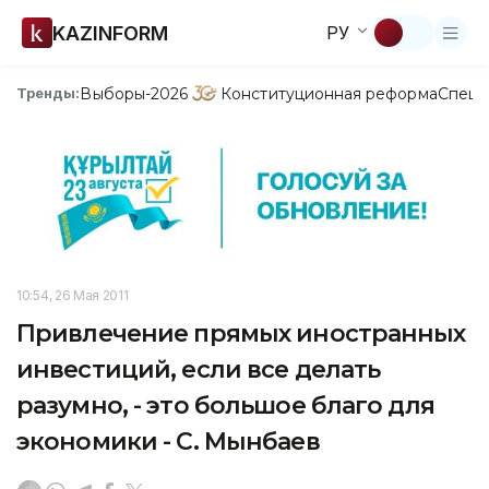
KAZINFORM
РУ
Выборы-2026
Конституционная реформа
Спецп
Тренды:
10:54, 26 Мая 2011
Привлечение прямых иностранных
инвестиций, если все делать
разумно, - это большое благо для
экономики - С. Мынбаев