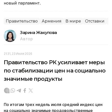
новый парламент.
Правительство
Армения
В мире
Отставки
П
Зарина Жакупова
Автор
21:31, 23 Июля 2026
Правительство РК усиливает меры
по стабилизации цен на социально
значимые продукты
По итогам трех недель июля средний индекс цен
на социально значимые продовольственные