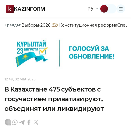
KAZINFORM
РУ
Выборы-2026
Конституционная реформа
Спецп
Тренды:
12:49, 02 Мая 2025
В Казахстане 475 субъектов с
госучастием приватизируют,
объединят или ликвидируют