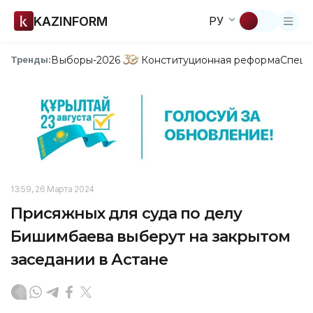
KAZINFORM
РУ
Выборы-2026
Конституционная реформа
Спецп
Тренды:
13:59, 26 Марта 2024
Присяжных для суда по делу
Бишимбаева выберут на закрытом
заседании в Астане