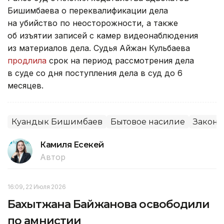
Бишимбаева о переквалификации дела
на убийство по неосторожности, а также
об изъятии записей с камер видеонаблюдения
из материалов дела. Судья Айжан Кульбаева
продлила
срок на период рассмотрения дела
в суде со дня поступления дела в суд до 6
месяцев.
Куандык Бишимбаев
Бытовое насилие
Закон 
Камиля Есекей
Автор
16:09, 22 Июля 2026
Бахытжана Байжанова освободили
по амнистии