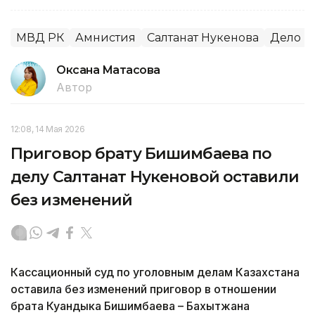
МВД РК
Амнистия
Салтанат Нукенова
Дело Б
Оксана Матасова
Автор
12:08, 14 Мая 2026
Приговор брату Бишимбаева по
делу Салтанат Нукеновой оставили
без изменений
Кассационный суд по уголовным делам Казахстана
оставила без изменений приговор в отношении
брата Куандыка Бишимбаева – Бахытжана