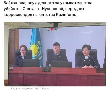
Байжанова, осужденного за укрывательства
убийства Салтанат Нукеновой, передает
корреспондент агентства Kazinform.
кадр с видеотрансляции
Байжанова осудили в 2024 году за
укрывательство особо тяжкого преступления. Суд