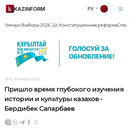
KAZINFORM
РУ
Выборы-2026
Конституционная реформа
Спецп
Тренды:
16:11, 14 Ноября 2019
Пришло время глубокого изучения
истории и культуры казахов -
Бердибек Сапарбаев