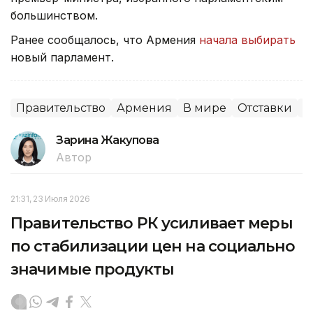
большинством.
Ранее сообщалось, что Армения
начала выбирать
новый парламент.
Правительство
Армения
В мире
Отставки
П
Зарина Жакупова
Автор
21:31, 23 Июля 2026
Правительство РК усиливает меры
по стабилизации цен на социально
значимые продукты