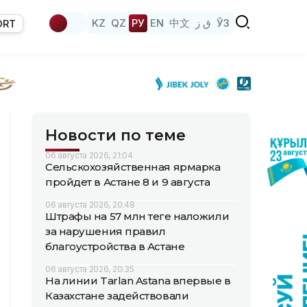
KZ
QZ
РУ
EN
中文
ق ز
ЎЗ
ORT
Новости по теме
06 августа 2026, 21:04
Сельскохозяйственная ярмарка
пройдет в Астане 8 и 9 августа
06 августа 2026, 20:48
Штрафы на 57 млн теңге наложили
за нарушения правил
благоустройства в Астане
06 августа 2026, 20:35
На линии Tarlan Astana впервые в
Казахстане задействовали