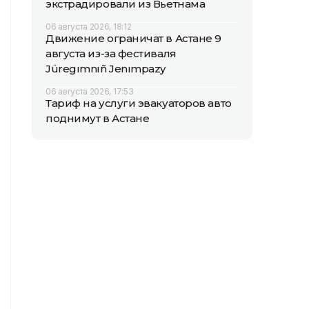
экстрадировали из Вьетнама
06 августа 2026, 18:12
Движение ограничат в Астане 9
августа из-за фестиваля
Jüregımnıñ Jenımpazy
06 августа 2026, 17:53
Тариф на услуги эвакуаторов авто
поднимут в Астане