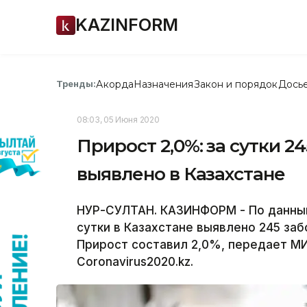
KAZINFORM
Акорда
Назначения
Закон и порядок
Дось
Тренды:
08:03, 05 Июня 2020
Прирост 2,0%: за сутки 
выявлено в Казахстане
НУР-СУЛТАН. КАЗИНФОРМ - По данным 
сутки в Казахстане выявлено 245 за
Прирост составил 2,0%, передает М
Coronavirus2020.kz.