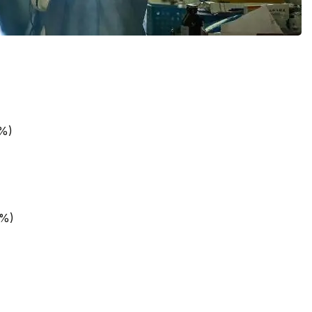
9%)
7%)