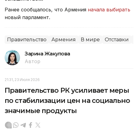
Ранее сообщалось, что Армения
начала выбирать
новый парламент.
Правительство
Армения
В мире
Отставки
П
Зарина Жакупова
Автор
21:31, 23 Июля 2026
Правительство РК усиливает меры
по стабилизации цен на социально
значимые продукты