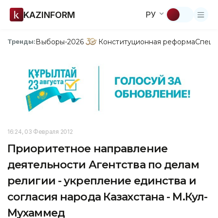
KAZINFORM
РУ
Выборы-2026
Конституционная реформа
Спецп
Тренды:
16:24, 03 Февраля 2012
Приоритетное направление
деятельности Агентства по делам
религии - укрепление единства и
согласия народа Казахстана - М.Кул-
Мухаммед