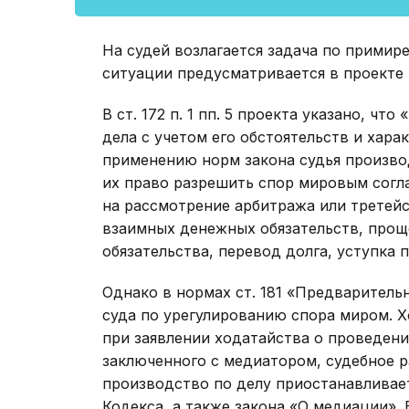
На судей возлагается задача по примир
ситуации предусматривается в проекте 
В ст. 172 п. 1 пп. 5 проекта указано, чт
дела с учетом его обстоятельств и хар
применению норм закона судья произво
их право разрешить спор мировым согл
на рассмотрение арбитража или третейс
взаимных денежных обязательств, проще
обязательства, перевод долга, уступка п
Однако в нормах ст. 181 «Предваритель
суда по урегулированию спора миром. Хо
при заявлении ходатайства о проведени
заключенного с медиатором, судебное р
производство по делу приостанавливает
Кодекса, а также закона «О медиации».