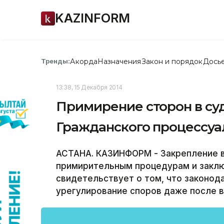
KAZINFORM
Акорда
Назначения
Закон и порядок
Дось
Тренды:
13:38, 15 Декабря 2014
Примирение сторон в су
Гражданского процессуа
АСТАНА. КАЗИНФОРМ - Закрепление в
примирительным процедурам и заклю
свидетельствует о том, что законо
урегулирование споров даже после в