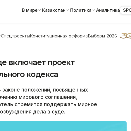
В мире
Казахстан
Политика
Аналитика
SP
е
Спецпроекты
Конституционная реформа
Выборы-2026
де включает проект
льного кодекса
 законе положений, посвященных
чению мирового соглашения,
датель стремится поддержать мирное
озбуждения дела в суде.