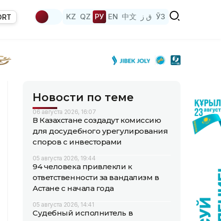
KZ
QZ
РУ
EN
中文
ق ز
ЎЗ
ORT
Новости по теме
06 августа 2026, 16:07
В Казахстане создадут комиссию
для досудебного урегулирования
споров с инвесторами
05 августа 2026, 19:44
94 человека привлекли к
ответственности за вандализм в
Астане с начала года
05 августа 2026, 14:41
Судебный исполнитель в