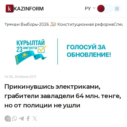
KAZINFORM
РУ
Выборы-2026
Конституционная реформа
Спецп
Тренды:
14:36, 26 Июля 2011
Прикинувшись электриками,
грабители завладели 64 млн. тенге,
но от полиции не ушли