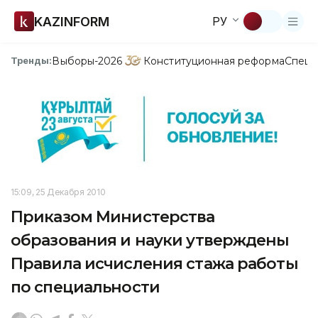
KAZINFORM
РУ
Выборы-2026
Конституционная реформа
Спецп
Тренды:
15:09, 25 Декабря 2010
Приказом Министерства
образования и науки утверждены
Правила исчисления стажа работы
по специальности