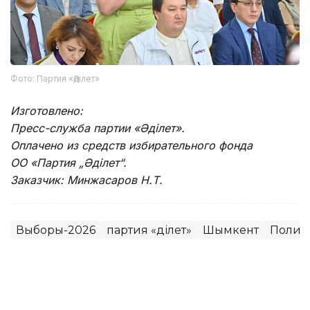
Фото: Партия «Әділет»
Изготовлено:
Пресс-служба партии «Әділет».
Оплачено из средств избирательного фонда
ОО «Партия „Әділет“.
Заказчик: Минжасаров Н.Т.
Выборы-2026
партия «Әділет»
Шымкент
Полит
Динара Сугурбаева
Автор